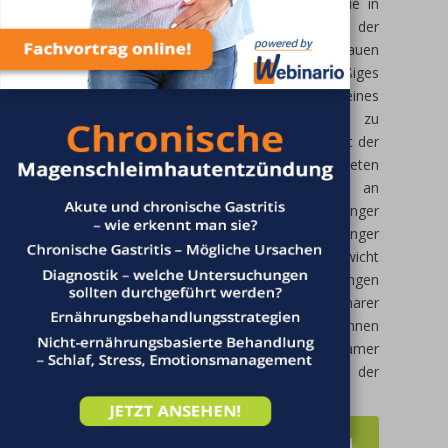
immer weiter ausbreitet. Laut einer Studie in
Polen aus dem Jahr 2014 wurden 62 % der
erwachsenen Männer und 46 % der Frauen
damit diagnostiziert. Übermäßiges
Körpergewicht ist die Folge eines
unzureichenden Energieverbrauchs bei zu
geringem Energieverbrauch. Leider verkürzt der
breite Zugang zu stark verarbeiteten
Lebensmitteln mit einem hohen Gehalt an
Einfachzuckern, zu geringer
Ballaststoffversorgung und sehr geringer
körperlicher Aktivität den Weg zu Übergewicht
und in der Folge zu Stoffwechselerkrankungen
wie Insulinresistenz, Diabetes, koronarer
Herzkrankheit oder Bluthochdruck. Wie können
wir also Übergewicht vermeiden? Als wirksamer
Weg erweist sich die Pflege der
Zusammensetzung der Darmmikroflora.
MEHR LESEN