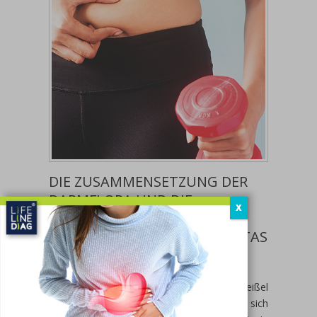
DIE ZUSAMMENSETZUNG DER
DARMFLORA UND DIE
X
ENTSTEHUNG VON
ÜBERGEWICHT UND ADIPOSITAS
Haben sie etwas gemeinsam?
Übergewicht und Fettleibigkeit sind eine Geißel
des einundzwanzigsten Jahrhunderts, die sich