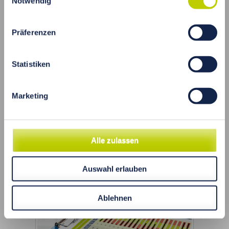
Notwendig
Gesundheitsprävention, zur Analyse des
Lebensstils sowie zur Überwachung von
Präferenzen
Supplementierungen eingesetzt. Bevor man
sich jedoch für die Durchführung der
Untersuchung entscheidet, sollte man wissen,
Statistiken
wann HTMA sinnvoll ist, wann nicht, und
worauf bei der Auswahl der Analyse zu achten
ist.
Marketing
MEHR LESEN
Alle zulassen
Auswahl erlauben
Ablehnen