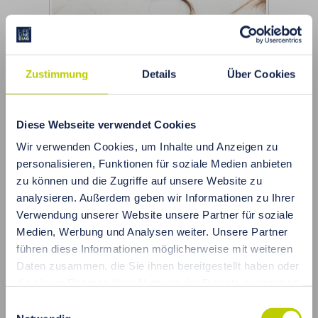
Zustimmung
Details
Über Cookies
Diese Webseite verwendet Cookies
Wir verwenden Cookies, um Inhalte und Anzeigen zu
personalisieren, Funktionen für soziale Medien anbieten
zu können und die Zugriffe auf unsere Website zu
Worauf sollte man bei der
analysieren. Außerdem geben wir Informationen zu Ihrer
Auswahl einer
Verwendung unserer Website unsere Partner für soziale
Haarmineralanalyse (HTMA)
Medien, Werbung und Analysen weiter. Unsere Partner
achten?
führen diese Informationen möglicherweise mit weiteren
Daten zusammen, die Sie ihnen bereitgestellt haben oder
Die Haarmineralanalyse (HTMA – Hair Tissue
die sie im Rahmen Ihrer Nutzung der Dienste gesammelt
Mineral Analysis) wird zunehmend als
haben.
Einwilligungsauswahl
Instrument zur Unterstützung der