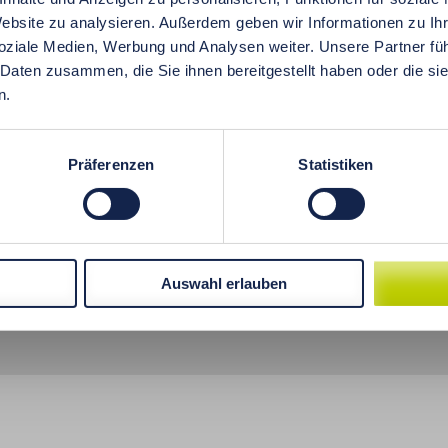
verschmutzung wirken sich stark auf den Zustand des V
Website zu analysieren. Außerdem geben wir Informationen zu I
 eines Ernährungsberaters sehr häufig Verdauungsstörun
oziale Medien, Werbung und Analysen weiter. Unsere Partner fü
ten, der ins Büro kommt. Natürlich sollte jeder Fall indivi
 Daten zusammen, die Sie ihnen bereitgestellt haben oder die s
andere Ursache haben, einen anderen Verlauf, und j
n.
ungstherapie.
Präferenzen
Statistiken
Auswahl erlauben
n
AGB