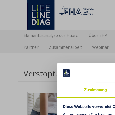
Lifelinediag
Elemental Hair Analysis
Sekundär-Menü
Zum
Elementaranalyse der Haare
Über EHA
Inhalt
springen
Partner
Zusammenarbeit
Webinar
Verstopfungsbehandlun
Zustimmung
Vers
Diese Webseite verwendet 
Das 21
Wir verwenden Cookies, um I