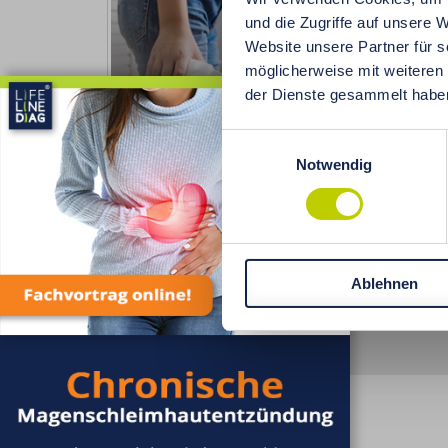
Umwelt
und die Zugriffe auf unsere 
Praxis
Website unsere Partner für s
Patien
möglicherweise mit weiteren
eine 
X
der Dienste gesammelt habe
Ernähr
Einwilligungsauswahl
Notwendig
Ablehnen
Versand
Zahlungsarten
Reklamatione