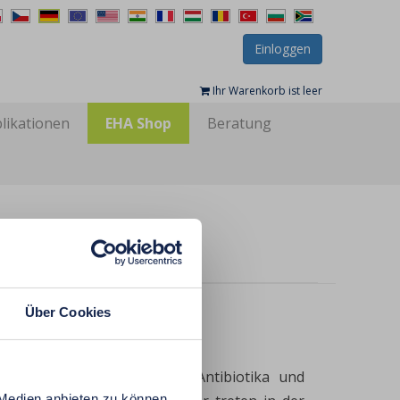
Einloggen
Ihr Warenkorb ist leer
likationen
EHA Shop
Beratung
Über Cookies
andeln?
ress, schlechte Ernährung, Antibiotika und
 Medien anbieten zu können