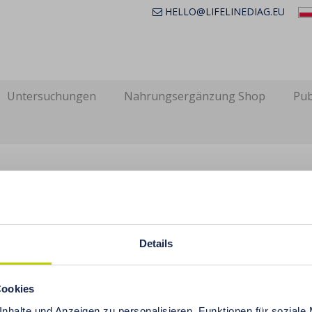
HELLO@LIFELINEDIAG.EU
Untersuchungen
Nahrungsergänzung Shop
Pub
g
Details
topfung – Wie zu verhindern und zu beh
Cookies
. Jahrhundert ist nicht gut für die Darmgesundheit. St
nhalte und Anzeigen zu personalisieren, Funktionen für soziale