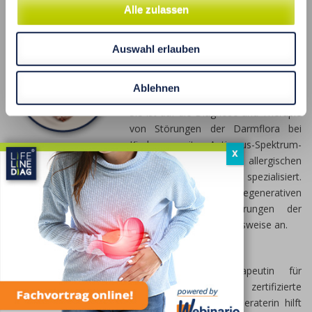
Nutzen Sie das Patienten-Panel und buchen Sie schon
Alle zulassen
heute eine Online-Besprechung Ihres EHA-Ergebnisses.
PhD ANNA ROMANIUK
Auswahl erlauben
Doktor der Naturwissenschaften,
Mikrobiologin, Immunologin und
Ablehnen
Ernährungs-Psychologische Beraterin.
Sie ist auf die Diagnose und Therapie
von Störungen der Darmflora bei
Kindern mit Autismus-Spektrum-
X
Störungen, Autoimmunerkrankungen und allergischen
Erkrankungen, einschließlich atopischer Dermatitis spezialisiert.
bei Störungen des Immunsystems und neurodegenerativen
Erkrankung, darunter Methylierung und Störungen der
Darmflora, wendet sie eine holistische Herangehensweise an.
ALEX GINSBURG
Als registrierte Therapeutin für
Naturheilverfahren und zertifizierte
funktionelle Ernährungsberaterin hilft