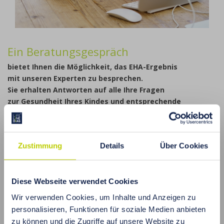
Ein Beratungsgespräch
bietet Ihnen die Möglichkeit, das EHA-Ergebnis
mit unseren Experten zu besprechen.
Sie erhalten Antworten auf alle Ihre Fragen
zur Gesundheit Ihres Kindes und entsprechende
Ernährungsempfehlungen.
Zögern Sie nicht zu lange! Vereinbaren Sie noch heute einen
Termin für ein Beratungsgespräch.
Zustimmung
Details
Über Cookies
Was Sie wissen sollten:
Das Beratungsgespräch erfolgt auf
Englisch
über
Diese Webseite verwendet Cookies
Skype/WhatsApp.
Wenn Sie sich für ein Beratungsgespräch
Wir verwenden Cookies, um Inhalte und Anzeigen zu
entscheiden, stimmen Sie dem Weiterleiten Ihres
personalisieren, Funktionen für soziale Medien anbieten
EHA-Ergebnisses an unseren Experten zu, was eine
zu können und die Zugriffe auf unsere Website zu