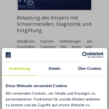
Belastung des Körpers mit
Schwermetallen. Diagnostik und
Entgiftung
Metallische toxische Verbindungen wie
Quecksilber, Cadmium, Blei, Arsen oder
Aluminium stellen eine ernsthafte Gefahr für die
menschliche Gesundheit dar. Sie können sich im
Körper anreichern und verschiedene
Zustimmung
Details
Über Cookies
Krankheiten wie neurologische Erkrankungen,
Herz-Kreislauf-Probleme,
Atemwegserkrankungen und sogar Krebs
Diese Webseite verwendet Cookies
verursachen. Daher ist es wichtig, den Gehalt
an Schwermetallen im Körper zu überwachen
Wir verwenden Cookies, um Inhalte und Anzeigen zu
und Maßnahmen zu ergreifen, um sie zu
personalisieren, Funktionen für soziale Medien anbieten
entfernen, wenn sie in übermäßigen Mengen
zu können und die Zugriffe auf unsere Website zu
vorhanden sind.