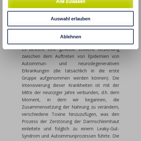
ALZHEIMER-KRANKHEIT Teil 2 –
Alle zulassen
Wie man ein gesundes Gehirn
mit Diät und
Auswahl erlauben
Nahrungsergänzungsmitteln
aufrechterhält
Ablehnen
Es besteht eine gewisse zeitliche Beziehung
zwischen dem Auftreten von Epidemien von
Autoimmun- und neurodegenerativen
Erkrankungen (die tatsächlich in die erste
Gruppe aufgenommen werden können). Die
Intensivierung dieser Krankheiten ist mit der
Mitte der neunziger Jahre verbunden, d.h. dem
Moment, in dem wir begannen, die
Zusammensetzung der Nahrung zu verändern,
verschiedene Toxine hinzuzufügen, was den
Prozess der Zerstörung der Darmschleimhaut
einleitete und folglich zu einem Leaky-Gut-
Syndrom und Autoimmunprozessen führte. Die