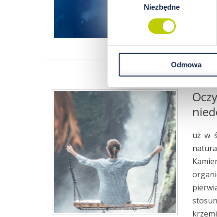
Niezbędne
zgody
Odmowa
Oczy
nie
uż w ś
natura
Kamien
organ
pierwi
stosun
krzemi