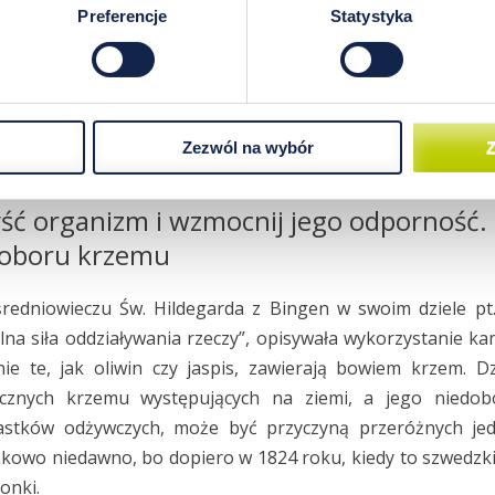
Preferencje
Statystyka
Zezwól na wybór
Z
ść organizm i wzmocnij jego odporność. 
doboru krzemu
redniowieczu Św. Hildegarda z Bingen w swoim dziele pt.:
lna siła oddziaływania rzeczy”, opisywała wykorzystanie k
ie te, jak oliwin czy jaspis, zawierają bowiem krzem. D
icznych krzemu występujących na ziemi, a jego niedob
astków odżywczych, może być przyczyną przeróżnych je
kowo niedawno, bo dopiero w 1824 roku, kiedy to szwedzki
onki.