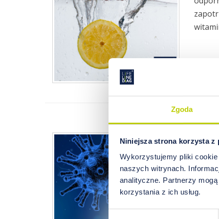
odporn
zapotr
witami
Zgoda
Sele
Niniejsza strona korzysta z
Wykorzystujemy pliki cookie
Niedob
naszych witrynach. Informacj
najważ
analityczne. Partnerzy mogą
tego p
korzystania z ich usług.
układ
Wybór
odpowi