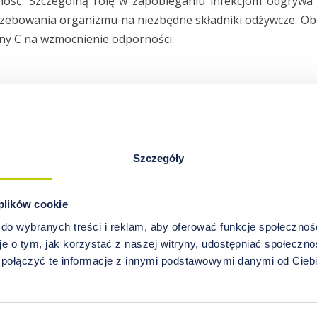
ość. Szczególną rolę w zapobieganiu infekcjom odgrywa w
zebowania organizmu na niezbędne składniki odżywcze. Ob
ny C na wzmocnienie odporności.
Szczegóły
n – skuteczna broń w walce o odporność
 plików cookie
 do wybranych treści i reklam, aby oferować funkcje społecznoś
ór selenu (Se) może być przyczyną wielu zmian w układzie
e o tym, jak korzystać z naszej witryny, udostępniać społeczno
niejszych należą stłumienie odpowiedzi immunologicznej n
 połączyć te informacje z innymi podstawowymi danymi od Cie
ierwiastka prowadzi bowiem do zaburzeń ilościowych i 
u odpornościowego. Prowadzone na przestrzeni ostatnic
ednich dawek selenu stymuluje odpowiedź