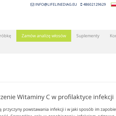
INFO@LIFELINEDIAG.EU
48602129629
próbkę
Zamów analizę włosów
Suplementy
Kon
zenie Witaminy C w profilaktyce infekcji
są przyczyny powstawania infekcji i w jaki sposób im zapob