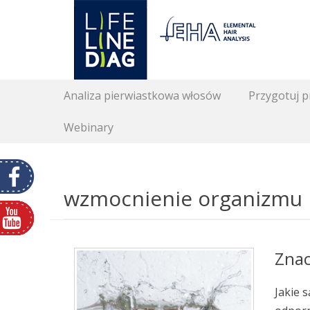
Lifelinediag
Elemental Hair Analysis
Secondary Menu
Skip
Analiza pierwiastkowa włosów
Przygotuj 
to
content
Webinary
wzmocnienie organizmu
Znac
Jakie 