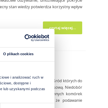
łaściwe odżywianie, umożliwiające pokrycie
ecny stan wiedzy potwierdza korzystny wpływ
czytaj więcej…
O plikach cookies
ciowe i analizować ruch w
 odpornościowym człowieka, wśród których do
ściowe, dostępne i
a infekcję bakteryjną lub wirusową. Niedobór
bie lub uzyskanymi podczas
czynnościowych limfocytów i innych komórek
h lat badania potwierdziły, że podawanie