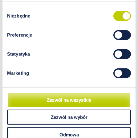
Wybór
Niezbędne
zgody
Preferencje
Statystyka
Marketing
Zezwól na wszystkie
Zezwól na wybór
Selen – skuteczna broń w walce
o odporność
Odmowa