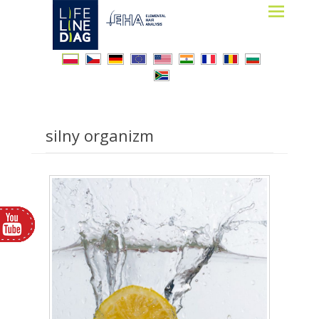
Lifelinediag
Elemental Hair Analysis
silny organizm