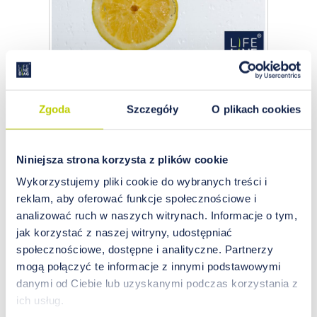
Znaczenie Witaminy C w
Zgoda
Szczegóły
O plikach cookies
profilaktyce infekcji
Jakie są przyczyny powstawania infekcji i w jaki
Niniejsza strona korzysta z plików cookie
sposób im zapobiegać? Przede wszystkim
regularnie wzmacniać odporność. Szczególną
Wykorzystujemy pliki cookie do wybranych treści i
rolę w zapobieganiu infekcjom odgrywa
reklam, aby oferować funkcje społecznościowe i
właściwe odżywianie, umożliwiające pokrycie
analizować ruch w naszych witrynach. Informacje o tym,
zapotrzebowania organizmu na niezbędne
jak korzystać z naszej witryny, udostępniać
składniki odżywcze. Obecny stan wiedzy
społecznościowe, dostępne i analityczne. Partnerzy
potwierdza korzystny wpływ witaminy C na
mogą połączyć te informacje z innymi podstawowymi
wzmocnienie odporności.
danymi od Ciebie lub uzyskanymi podczas korzystania z
ich usług.
czytaj więcej…