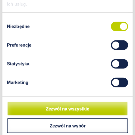
ich usług.
Wybór
Niezbędne
Wykorzystanie ludzkich włosów
zgody
w bioanalityce
Preferencje
Postępujące industrializacja i urbanizacja wiążą
się ze znacznym zanieczyszczeniem
środowiska naturalnego. Zanieczyszczenia te
Statystyka
mogą znajdować się w dużym stężeniu np. w
produktach spożywczych. Jedną z grup
Marketing
zanieczyszczeń są metale ciężkie, wśród
których wyróżnia się zarówno metale
niezbędne do funkcjonowania ludzkiego
organizmu, jak również metale silnie toksyczne.
Zezwól na wszystkie
czytaj więcej…
Zezwól na wybór