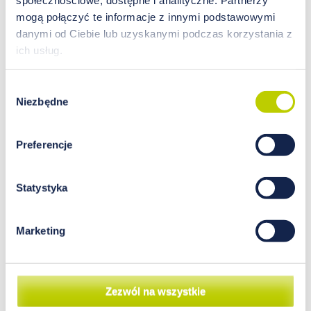
mogą połączyć te informacje z innymi podstawowymi
danymi od Ciebie lub uzyskanymi podczas korzystania z
ich usług.
Analiza wpływu wybranych
pierwiastków na
Wybór
funkcjonowanie tkanki kostnej
Niezbędne
zgody
Kość jako element narządu ruchu stanowi
Preferencje
bogate źródło do prowadzenia badań
związanych z fizjologią i patologią. Ortopedia
upodobała sobie badanie kości pod kątem
Statystyka
patologii, przede wszystkim związanych z
zaburzeniem właściwej osi konstrukcyjnej oraz
zaburzeń funkcji motorycznych. Kości jednak są
Marketing
także prężnie działającym, żywym elementem
istotnie wpływającym na metabolizm całego
organizmu. Wpływu na nie możemy
dopatrywać się w praktycznie wszystkich
Zezwól na wszystkie
elementach środowiska, począwszy od