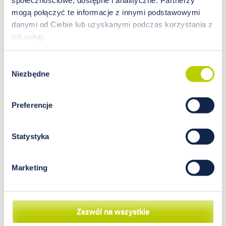
mogą połączyć te informacje z innymi podstawowymi
danymi od Ciebie lub uzyskanymi podczas korzystania z
ich usług.
Analiza wpływu wybranych
pierwiastków na
Wybór
funkcjonowanie tkanki kostnej
Niezbędne
zgody
Kość jako element narządu ruchu stanowi
Preferencje
bogate źródło do prowadzenia badań
związanych z fizjologią i patologią. Ortopedia
upodobała sobie badanie kości pod kątem
Statystyka
patologii, przede wszystkim związanych z
zaburzeniem właściwej osi konstrukcyjnej oraz
zaburzeń funkcji motorycznych. Kości jednak są
Marketing
także prężnie działającym, żywym elementem
istotnie wpływającym na metabolizm całego
organizmu. Wpływu na nie możemy
dopatrywać się w praktycznie wszystkich
Zezwól na wszystkie
elementach środowiska, począwszy od