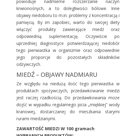
powoduje nadmierne rozszerzanie naczyń
krwionośnych, a to dolegliwości bólowe. Inne
objawy niedoboru to m.in. problemy z koncentracją i
pamięcią. By im zapobiec, warto do swojej diety
włączyć produkty zawierające miedź oraz
odpowiednią suplementację. Oczywiście po
uprzedniej diagnostyce potwierdzającej niedobór
tego pierwiastka w organizmie oraz odpowiednie
jego proporcje do pozostałych składników
odżywczych.
MIEDŹ – OBJAWY NADMIARU
Ze względu na niedużą ilość tego pierwiastka w
produktach spożywczych, przedawkowanie miedzi
jest raczej rzadkością. Do przedawkowania może
dojść w wypadku regularnego picia „miękkiej” wody
kranowej, dostarczanej do mieszkania starymi
rurami miedzianymi.
ZAWARTOŚĆ MIEDZI W 100 gramach
WYBRANYCH PRODUKTÓW: