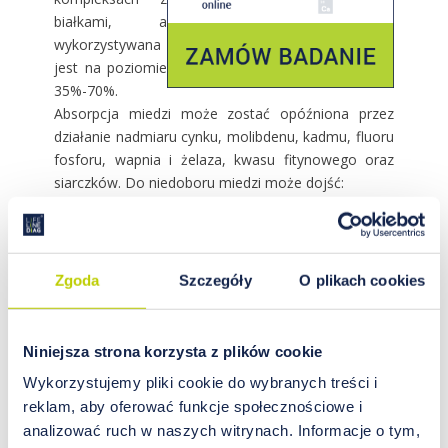
białkami, a
wykorzystywana
jest na poziomie
35%-70%.
Absorpcja miedzi może zostać opóźniona przez
działanie nadmiaru cynku, molibdenu, kadmu, fluoru
fosforu, wapnia i żelaza, kwasu fitynowego oraz
siarczków. Do niedoboru miedzi może dojść:
u osób źle odżywionych (często niemowląt) z
częstymi biegunkami,
u osób odchudzających się,
Zgoda
Szczegóły
O plikach cookies
w przypadku nadmiernego stosowania
suplementów, zawierających składniki
zaburzające przyswajalność miedzi,
Niniejsza strona korzysta z plików cookie
w zaburzeniach wchłaniania miedzi,
w długotrwałym leczeniu kortyzolem.
Wykorzystujemy pliki cookie do wybranych treści i
reklam, aby oferować funkcje społecznościowe i
MIEDŹ – OBJAWY NIEDOBORU
analizować ruch w naszych witrynach. Informacje o tym,
Jednym z najgroźniejszych skutków długotrwałego