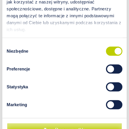
jak korzystać z naszej witryny, udostępniać
niedoboru miedzi jest niedokrwistość
społecznościowe, dostępne i analityczne. Partnerzy
spowodowana zmniejszoną wchłanialnością żelaza
mogą połączyć te informacje z innymi podstawowymi
z układu pokarmowego. Miedź zwiększa bowiem
danymi od Ciebie lub uzyskanymi podczas korzystania z
wchłanianie i wykorzystanie żelaza (tymczasem
ich usług.
żelazo może hamować wchłanianie miedzi). Do
innych objawów niedoboru miedzi należą:
Wybór
nadpobudliwość ruchowa, problemy z
Niezbędne
zgody
zapamiętywaniem oraz koncentracją, zaburzenia
oddychania, obrzęki, zwiększona podatność na
infekcje, a także zwiększenie kruchości kości i
Preferencje
zaburzenia wzrostu. Na niedobór miedzi szczególnie
narażone są osoby znajdujące się na ścisłych
dietach. Objawem niedoboru miedzi może być
Statystyka
również zwiększenie częstotliwości migren.
Dokładny mechanizm powstawania migren nie jest
Marketing
wciąż znany. Badania wskazują, że predyspozycje
do tych bólów głowy są w pewnym stopniu
uwarunkowane genetycznie. Z drugiej strony są
dowody na udział w ich powstawaniu czynników