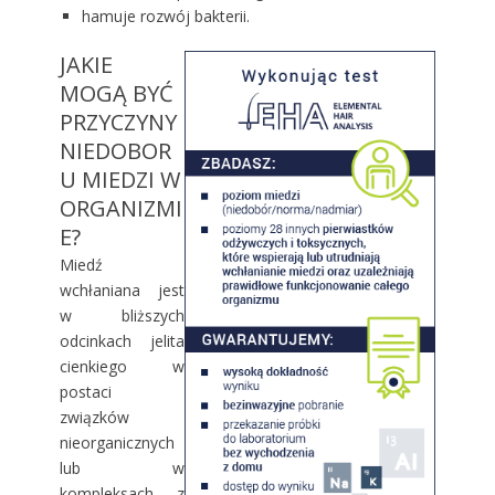
hamuje rozwój bakterii.
JAKIE
MOGĄ BYĆ
PRZYCZYNY
NIEDOBOR
U MIEDZI W
ORGANIZMI
E?
Miedź
wchłaniana jest
w bliższych
odcinkach jelita
cienkiego w
postaci
związków
nieorganicznych
lub w
kompleksach z