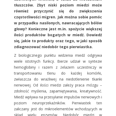
tłuszczów. Zbyt niski poziom miedzi
może
również przyczynić się do zwiększenia
częstotliwości migren. Jak można sobie pomóc
w przypadku nasilonych, nawracających bólów
głowy? Konieczne jest m.in. spożycie większej
ilości produktów bogatych w miedź.
Dowiedź
się, jakie to produkty oraz tego, w jaki sposób
zdiagnozować niedobór tego pierwiastka.
Z biologicznego punktu widzenia miedź odgrywa
wiele istotnych funkcji. Bierze udział w syntezie
hemoglobiny i razem z żelazem uczestniczy w
transportowaniu tlenu do każdej komórki,
zwłaszcza do wrażliwej na niedotlenienie tkanki
nerwowej. Od ilości miedzi zależy praca mózgu –
zdolność myślenia, zapamiętywania, kreatywność.
Miedź wpływa na przesyłanie impulsów nerwowych i
poziom neuroprzekaźników. Pierwiastek ten
zaliczany jest do mikroelementów wchodzących w
skład wielu enzymów. Niedobór miedzi w