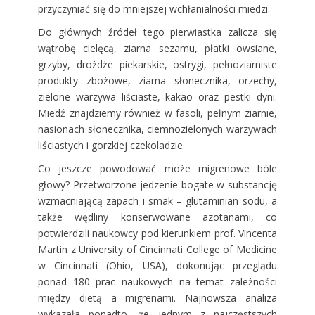
przyczyniać się do mniejszej wchłanialności miedzi.
Do głównych źródeł tego pierwiastka zalicza się
wątrobę cielęcą, ziarna sezamu, płatki owsiane,
grzyby, drożdże piekarskie, ostrygi, pełnoziarniste
produkty zbożowe, ziarna słonecznika, orzechy,
zielone warzywa liściaste, kakao oraz pestki dyni.
Miedź znajdziemy również w fasoli, pełnym ziarnie,
nasionach słonecznika, ciemnozielonych warzywach
liściastych i gorzkiej czekoladzie.
Co jeszcze powodować może migrenowe bóle
głowy? Przetworzone jedzenie bogate w substancję
wzmacniającą zapach i smak – glutaminian sodu, a
także wędliny konserwowane azotanami, co
potwierdzili naukowcy pod kierunkiem prof. Vincenta
Martin z University of Cincinnati College of Medicine
w Cincinnati (Ohio, USA), dokonując przeglądu
ponad 180 prac naukowych na temat zależności
między dietą a migrenami. Najnowsza analiza
wykazała ponadto, że jednym z najczęstszych