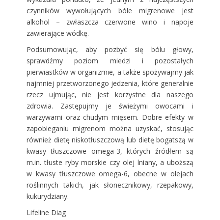
czynników wywołujących bóle migrenowe jest
alkohol – zwłaszcza czerwone wino i napoje
zawierające wódkę.
Podsumowując, aby pozbyć się bólu głowy,
sprawdźmy poziom miedzi i pozostałych
pierwiastków w organizmie, a także spożywajmy jak
najmniej przetworzonego jedzenia, które generalnie
rzecz ujmując, nie jest korzystne dla naszego
zdrowia. Zastępujmy je świeżymi owocami i
warzywami oraz chudym mięsem. Dobre efekty w
zapobieganiu migrenom można uzyskać, stosując
również dietę niskotłuszczową lub dietę bogatszą w
kwasy tłuszczowe omega-3, których źródłem są
m.in. tłuste ryby morskie czy olej lniany, a uboższą
w kwasy tłuszczowe omega-6, obecne w olejach
roślinnych takich, jak słonecznikowy, rzepakowy,
kukurydziany.
Lifeline Diag