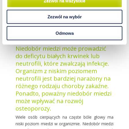
Zezwól na wszystkie
środowiskowych, takich jak m.in. konkretne składniki
diety. Wiadomo, że u różnych pacjentów migreny są
Zezwól na wybór
wywoływane przez bardzo różne pokarmy.
Najczęściej wymieniane są: sery żółte i pleśniowe,
czekolada, wino, zwłaszcza czerwone oraz owoce
Odmowa
cytrusowe.
Niedobór miedzi może prowadzić
do deficytu białych krwinek lub
neutrofili, które zwalczają infekcje.
Organizm z niskim poziomem
neutrofili jest bardziej narażony na
różnego rodzaju choroby zakaźne.
Ponadto, poważny niedobór miedzi
może wpływać na rozwój
osteoporozy.
Wiele osób cierpiących na częste bóle głowy ma
niski poziom miedzi w organizmie. Niedobór miedzi