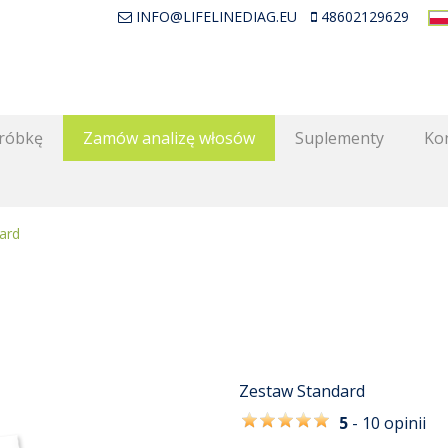
INFO@LIFELINEDIAG.EU
48602129629
próbkę
Zamów analizę włosów
Suplementy
Kon
ard
Zestaw Standard
5
- 10 opinii