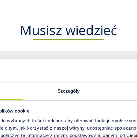
Musisz wiedzieć
Co zawiera Zestaw Standard?
Zestaw Standard EHA
– wynik analizy przedstawia po
oraz 14 proporcji pierwiastków.
Szczegóły
Co znajduje się w zestawie do pobrania próbki?
Jak wykonać analizę HTMA krok po kroku?
 plików cookie
 do wybranych treści i reklam, aby oferować funkcje społecznoś
Skąd można pobrać próbkę włosów do analizy?
e o tym, jak korzystać z naszej witryny, udostępniać społeczno
 połączyć te informacje z innymi podstawowymi danymi od Cie