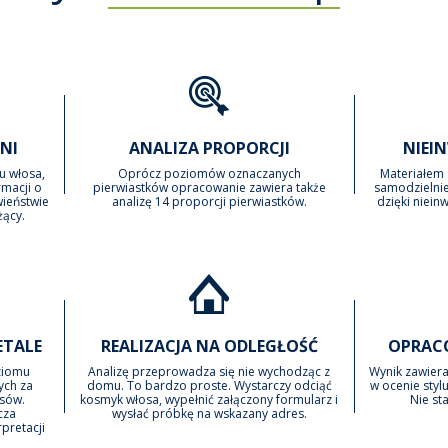
NI
ANALIZA PROPORCJI
NIEI
u włosa,
Oprócz poziomów oznaczanych
Materiałem 
macji o
pierwiastków opracowanie zawiera także
samodzielnie
wieństwie
analizę 14 proporcji pierwiastków.
dzięki niei
żący.
ETALE
REALIZACJA NA ODLEGŁOŚĆ
OPRAC
ziomu
Analizę przeprowadza się nie wychodząc z
Wynik zawier
ych za
domu. To bardzo proste. Wystarczy odciąć
w ocenie stylu
osów.
kosmyk włosa, wypełnić załączony formularz i
Nie st
cza
wysłać próbkę na wskazany adres.
pretacji