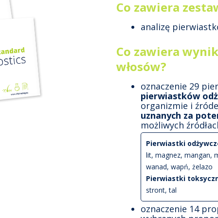
Co zawiera zesta
analizę pierwiast
Co zawiera wynik
włosów?
oznaczenie 29 pi
pierwiastków od
organizmie i źróde
uznanych za pote
możliwych źródłac
Pierwiastki odżywcz
lit, magnez, mangan, m
wanad, wapń, żelazo
Pierwiastki toksycz
stront, tal
oznaczenie 14 prop