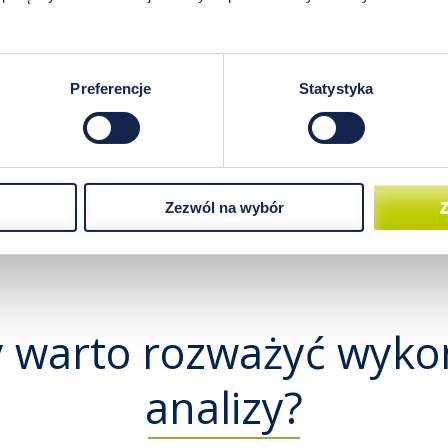
Ile czasu trzeba czekać na wynik analizy HTMA?
Czy do wyniku analizy można zamówić konsultac
Preferencje
Statystyka
Jak często warto powtarzać analizę HTMA?
Do czego można wykorzystać wynik analizy pier
Zezwól na wybór
Z
y warto rozważyć wyko
analizy?