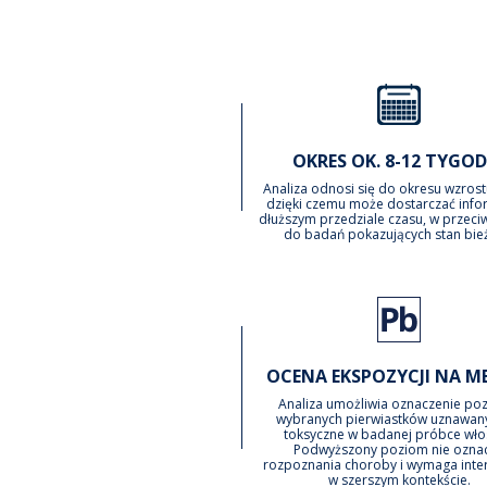
OKRES OK. 8-12 TYGOD
Analiza odnosi się do okresu wzrost
dzięki czemu może dostarczać infor
dłuższym przedziale czasu, w przeci
do badań pokazujących stan bie
OCENA EKSPOZYCJI NA M
Analiza umożliwia oznaczenie po
wybranych pierwiastków uznawan
toksyczne w badanej próbce wł
Podwyższony poziom nie ozna
rozpoznania choroby i wymaga inter
w szerszym kontekście.