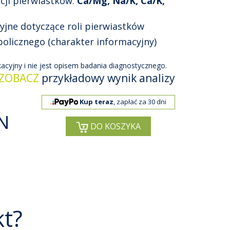
ji pierwiastków:
Ca/Mg, Na/K, Ca/K,
yjne dotyczące roli pierwiastków
olicznego (charakter informacyjny)
cyjny i nie jest opisem badania diagnostycznego.
ZOBACZ
przykładowy wynik analizy
Kup teraz
, zapłać za 30 dni
N
DO KOSZYKA
kt?