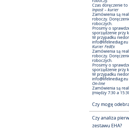
roboczy.
Czas doręczenie to 
Inpost – kurier
Zamówienia są real
roboczy. Doręczenie
roboczych.
Prosimy o sprawdze
sporządzenie przy k
W przypadku niedorę
info@lifelinediag.eu
Kurier FedEx
Zamówienia są real
roboczy. Doręczenie
roboczych.
Prosimy o sprawdze
sporządzenie przy k
W przypadku niedorę
info@lifelinediag.eu
On-line
Zamówienia są reali
(między 7:30 a 15:3
Czy mogę odebra
Czy analiza pier
zestawu EHA?