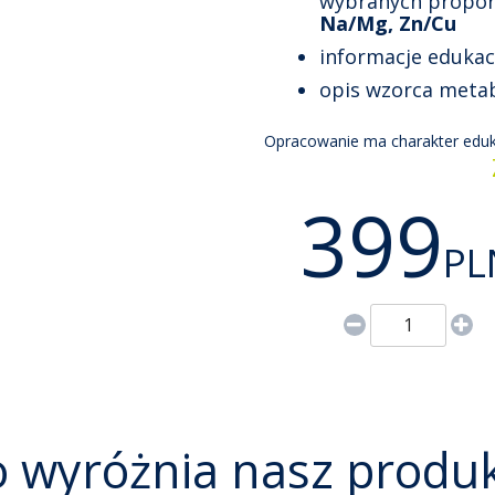
wybranych proporc
Na/Mg, Zn/Cu
informacje edukac
opis wzorca metab
Opracowanie ma charakter eduka
399
PL
 wyróżnia nasz produ