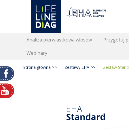
Lifelinediag
Elemental Hair Analysis
Secondary Menu
Skip
Analiza pierwiastkowa włosów
Przygotuj 
to
content
Webinary
Strona główna
>>
Zestawy EHA
>>
Zestaw Stand