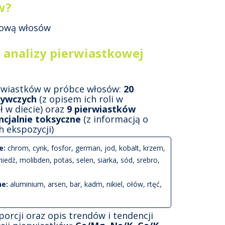
w?
kową włosów
 analizy pierwiastkowej
erwiastków w próbce włosów:
20
żywczych
(z opisem ich roli w
ł w diecie) oraz
9 pierwiastków
ncjalnie toksyczne
(z informacją o
h ekspozycji)
e:
chrom, cynk, fosfor, german, jod, kobalt, krzem,
iedź, molibden, potas, selen, siarka, sód, srebro,
ne:
aluminium, arsen, bar, kadm, nikiel, ołów, rtęć,
orcji oraz opis trendów i tendencji