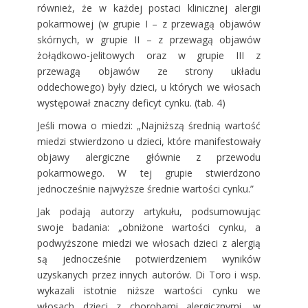
również, że w każdej postaci klinicznej alergii
pokarmowej (w grupie I – z przewagą objawów
skórnych, w grupie II – z przewagą objawów
żołądkowo-jelitowych oraz w grupie III z
przewagą objawów ze strony układu
oddechowego) były dzieci, u których we włosach
występował znaczny deficyt cynku. (tab. 4)
Jeśli mowa o miedzi: „Najniższą średnią wartość
miedzi stwierdzono u dzieci, które manifestowały
objawy alergiczne głównie z przewodu
pokarmowego. W tej grupie stwierdzono
jednocześnie najwyższe średnie wartości cynku.”
Jak podają autorzy artykułu, podsumowując
swoje badania: „obniżone wartości cynku, a
podwyższone miedzi we włosach dzieci z alergią
są jednocześnie potwierdzeniem wyników
uzyskanych przez innych autorów. Di Toro i wsp.
wykazali istotnie niższe wartości cynku we
włosach dzieci z chorobami alergicznymi, w