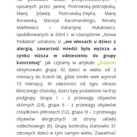
opisanych przez Janinę Piotrowską-Jastrzębską,
Marię Jolantę Piotrowską-Depta, Marię
Borawską, Macieja Kaczmarskiego, Renatę
Markiewicz i Katarzynę Hukałowicz,
opublikowanych w 2004 r. w czasopiśmie „Nowa
Pediatria” ustalono, iż
„we włosach u dzieci z
alergią, zawartość miedzi była wyższa a
cynku niższa w odniesieniu do grupy
kontrolnej”
. Jak czytamy w artykule: „
Badanie
obejmowało grupę 42 dzieci w wieku od 2
miesięcy do trzech lat, gdzie średni wiek wynosił
15 miesięcy. W zależności od typu obrazu
klinicznego choroby, dzieci były podzielone na trzy
podgrupy. Grupa I – z przewagą objawów
skórnych (24), grupa II – z przewagą objawów
żołądkowo-jelitowych (12), grupa III – z przewagą
objawów alergicznych ze strony układu
oddechowego (6). Grupę kontrolną stanowiło 31
zdrowych dzieci w tym samym wieku. Zawartość