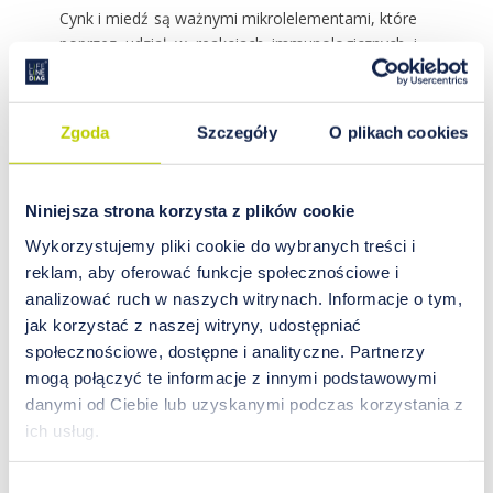
Cynk i miedź są ważnymi mikrolelementami, które
poprzez udział w reakcjach immunologicznych i
zapalnych mogą wpływać na przebieg chorób o
podłożu alergicznym. Ich rola jest szczególnie
ważna w pierwszych latach życia dziecka, kiedy
Zgoda
Szczegóły
O plikach cookies
mają miejsce intensywne procesy wzrastania i
rozwoju. Co jeśli zabraknie tych cennych
minerałów? Wymieńmy za autorami badań:
Niniejsza strona korzysta z plików cookie
„Niedobory cynku w organizmie manifestują się
zaburzeniami w obrębie różnych narządów i
Wykorzystujemy pliki cookie do wybranych treści i
układów. Mogą powodować zahamowanie
reklam, aby oferować funkcje społecznościowe i
procesów wzrastania dziecka, opóźnienie wieku
analizować ruch w naszych witrynach. Informacje o tym,
kostnego i dojrzewania płciowego,
jak korzystać z naszej witryny, udostępniać
niedokrwistość, zaburzenia funkcji układu
społecznościowe, dostępne i analityczne. Partnerzy
nerwowego, upośledzenie widzenia w mroku,
mogą połączyć te informacje z innymi podstawowymi
brak łaknienia, zaburzenia odczuwania smaku,
danymi od Ciebie lub uzyskanymi podczas korzystania z
objawy patologiczne w obrębie skóry, skłonność
ich usług.
do zakażeń (głównie grzybiczych). Niedobór
cynku prowadzi do osłabienia procesów
Wybór