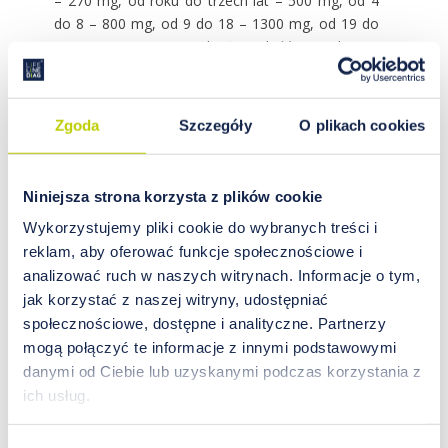
– 270 mg, od roku do trzech lat – 500 mg, od 4
do 8 – 800 mg, od 9 do 18 – 1300 mg, od 19 do
50 – 1000 mg. Po 50 roku życia ilość potrzebnego
wapnia znowu wzrasta do 1200 mg. Nieco więcej
wapnia potrzebują kobiety, zwłaszcza po
menopauzie. Wapń, który nie zostanie zużyty
Zgoda
Szczegóły
O plikach cookies
podczas procesów zachodzących w naszym
organizmie, jest „deponowany” w kościach, przez
co stają się one mocniejsze. Dlaczego wciąż
Niniejsza strona korzysta z plików cookie
potrzebujemy wapnia? Całkiem jasne jest,
Wykorzystujemy pliki cookie do wybranych treści i
dlaczego dzieci i młodzież mają większe i stałe
reklam, aby oferować funkcje społecznościowe i
zapotrzebowanie na wapń – młodzi ludzie po
analizować ruch w naszych witrynach. Informacje o tym,
prostu rosną. Ale to, że w naszych kościach czy
szkliwie jest już wapń, nie oznacza, że zadomowił
jak korzystać z naszej witryny, udostępniać
się tam na dobre. Wapnia potrzebuje codziennie
społecznościowe, dostępne i analityczne. Partnerzy
serce – najważniejszy nasz organ. Stałe
mogą połączyć te informacje z innymi podstawowymi
zapotrzebowanie na wapń ma również układ
danymi od Ciebie lub uzyskanymi podczas korzystania z
nerwowy. Bez tego pierwiastka impulsy nerwowe,
ich usług.
które odpowiadają za przenoszenie informacji,
nie przebiegają prawidłowo. Wapń wciąż jest