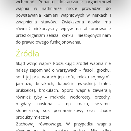
wchłonąć. Ponadto dostarczanie organizmowi
wapnia w nadmiarze może prowadzić do
powstawania kamieni wapniowych w nerkach i
zwapnienia stawów. Zwiększona dawka ma
również niekorzystny wpływ na absorbowanie
przez organizm żelaza i cynku – niezbędnych nam
do prawidłowego funkcjonowania.
Źródła
Skąd wziąć wapń? Poszukując źródeł wapnia nie
należy zapominać o warzywach – fasoli, grochu,
soi i jej przetworach (np. tofu, mleku sojowym),
jarmużu, burakach, kapuście (włoskiej, białej,
brukselce), brokułach. Sporo wapnia zawierają
również ryby – makrela, wodorosty, orzechy,
migdały, nasiona – np. maku, sezamu,
słonecznika, sok pomarańczowy oraz chude
produkty mleczne.
Zachowaj równowagę. W przypadku wapnia
równowaga jest bardzo ważna. Nie tylko