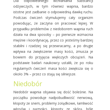
Dla odpowiedniego wchłaniania substancji
odżywczych, w tym również wapnia, bardzo
istotne jest zadbanie o odpowiednią dawkę ruchu.
Podczas ćwiczeń stymulujemy cały organizm
powodując, że zaczyna on pracować lepiej. W
przypadku problemów z niedoborem wapnia ruch
działa na dwa sposoby – po pierwsze wzmacnia
mięśnie i koordynację, przez co jesteśmy bardziej
stabilni i rzadziej się przewracamy, a po drugie
wpływa na zwiększenie masy kości, zmusza je
bowiem do przyjęcia większych obciążeń. Na
podstawie badań naukowcy ustalili, że po roku
regularnych ćwiczeń masa kości zwiększa się o
około 3% – przez co stają się silniejsze.
Niedobór
Niedobór wapnia objawia się dość boleśnie. Na
początku powoduje nadpobudliwość nerwową,
kłopoty ze snem, problemy żołądkowe, łamliwość
włosów i paznokci, kłopoty ze skórą, bóle