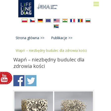
Lifelinediag
Elemental Hair Analysis
Strona główna
>>
Publikacje
>>
Wapń – niezbędny budulec dla zdrowia kości
Wapń – niezbędny budulec dla
zdrowia kości