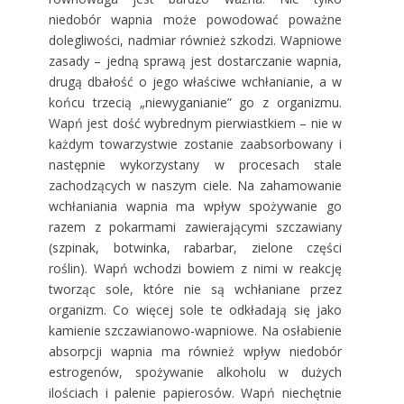
niedobór wapnia może powodować poważne
dolegliwości, nadmiar również szkodzi. Wapniowe
zasady – jedną sprawą jest dostarczanie wapnia,
drugą dbałość o jego właściwe wchłanianie, a w
końcu trzecią „niewyganianie” go z organizmu.
Wapń jest dość wybrednym pierwiastkiem – nie w
każdym towarzystwie zostanie zaabsorbowany i
następnie wykorzystany w procesach stale
zachodzących w naszym ciele. Na zahamowanie
wchłaniania wapnia ma wpływ spożywanie go
razem z pokarmami zawierającymi szczawiany
(szpinak, botwinka, rabarbar, zielone części
roślin). Wapń wchodzi bowiem z nimi w reakcję
tworząc sole, które nie są wchłaniane przez
organizm. Co więcej sole te odkładają się jako
kamienie szczawianowo-wapniowe. Na osłabienie
absorpcji wapnia ma również wpływ niedobór
estrogenów, spożywanie alkoholu w dużych
ilościach i palenie papierosów. Wapń niechętnie