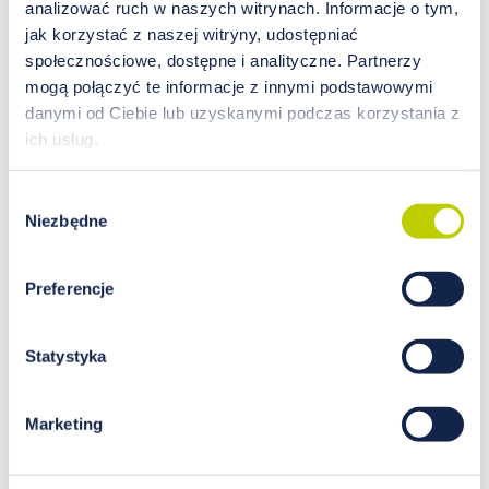
analizować ruch w naszych witrynach. Informacje o tym,
jak korzystać z naszej witryny, udostępniać
społecznościowe, dostępne i analityczne. Partnerzy
mogą połączyć te informacje z innymi podstawowymi
danymi od Ciebie lub uzyskanymi podczas korzystania z
ich usług.
Dieta w migrenie – przyczyną
bólu głowy może być brak
Wybór
miedzi
Niezbędne
zgody
Prawidłowe działanie wszystkich narządów w
ludzkim ciele wymaga codziennego
Preferencje
dostarczania do organizmu odpowiednich
dawek mikro- oraz makroelementów. Miedź to
jeden z pierwiastków, którego nie może
Statystyka
zabraknąć w codziennej diecie. Odpowiada
głównie za tworzenie i prawidłową funkcję
Marketing
czerwonych krwinek, a także za metabolizm
tłuszczów. Zbyt niski poziom miedzi może
również przyczynić się do zwiększenia