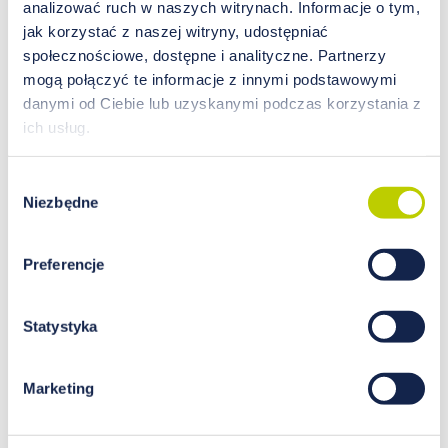
analizować ruch w naszych witrynach. Informacje o tym,
jak korzystać z naszej witryny, udostępniać
społecznościowe, dostępne i analityczne. Partnerzy
mogą połączyć te informacje z innymi podstawowymi
danymi od Ciebie lub uzyskanymi podczas korzystania z
ich usług.
Dieta w migrenie – przyczyną
bólu głowy może być brak
Wybór
miedzi
Niezbędne
zgody
Prawidłowe działanie wszystkich narządów w
ludzkim ciele wymaga codziennego
Preferencje
dostarczania do organizmu odpowiednich
dawek mikro- oraz makroelementów. Miedź to
jeden z pierwiastków, którego nie może
Statystyka
zabraknąć w codziennej diecie. Odpowiada
głównie za tworzenie i prawidłową funkcję
Marketing
czerwonych krwinek, a także za metabolizm
tłuszczów. Zbyt niski poziom miedzi może
również przyczynić się do zwiększenia