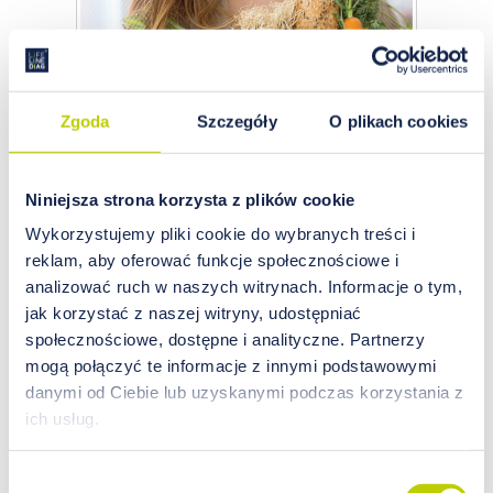
Zgoda
Szczegóły
O plikach cookies
Chrom – ważny nie tylko dla
diabetyków
Niniejsza strona korzysta z plików cookie
Chrom jest pierwiastkiem chemicznym,
Wykorzystujemy pliki cookie do wybranych treści i
odkrytym w 1797 r. przez francuskiego
reklam, aby oferować funkcje społecznościowe i
profesora chemii, Louisa Nicolasa Vauquelina.
analizować ruch w naszych witrynach. Informacje o tym,
Należy do grupy metali przejściowych, a jego
jak korzystać z naszej witryny, udostępniać
nazwa pochodzi od greckiego słowa „kolor”,
społecznościowe, dostępne i analityczne. Partnerzy
gdyż w zależności od stopnia utlenienia tworzy
mogą połączyć te informacje z innymi podstawowymi
związki o różnych barwach. Dla organizmu
danymi od Ciebie lub uzyskanymi podczas korzystania z
ludzkiego ważny jest chrom na III stopniu
ich usług.
utlenienia.
Wybór
czytaj więcej…