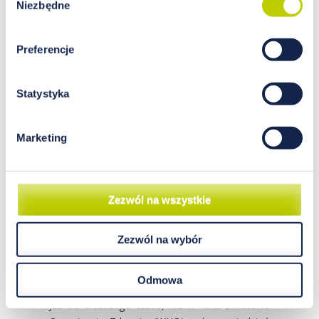
Niezbędne
zgody
Preferencje
Statystyka
Marketing
Zezwól na wszystkie
Zezwól na wybór
Głód jakościowy znamieniem
naszej cywilizacji
Odmowa
Już od dłuższego czasu, raz w roku Światowa