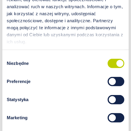
analizować ruch w naszych witrynach. Informacje o tym,
jak korzystać z naszej witryny, udostępniać
społecznościowe, dostępne i analityczne. Partnerzy
mogą połączyć te informacje z innymi podstawowymi
danymi od Ciebie lub uzyskanymi podczas korzystania z
STAROŻYTNOŚĆ I
ich usług.
NOWOCZESNOŚĆ W GABINECIE
TERAPII NATURALNYCH –
Wybór
połączenie korzystne dla
Niezbędne
zgody
zdrowia
Preferencje
W dzisiejszym podejściu do zdrowia daje się
zauważyć tendencję powrotu do wczesnych,
nawet starożytnych koncepcji. Rozwój nauki i
Statystyka
technologii pozwoliły na poznanie zasad
funkcjonowania pojedynczych komórek i
atomów i okazało się, że zasady te rządzą
Marketing
również ogólnym funkcjonowaniem ludzkiego
organizmu i wszystkich, zachodzących w