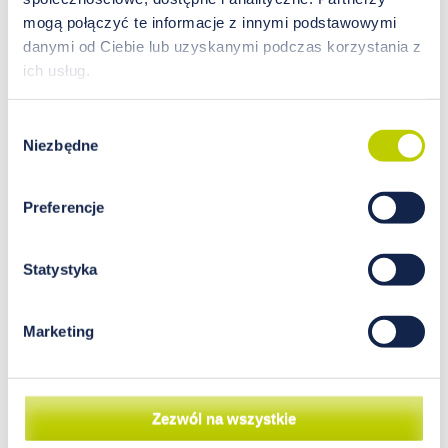
mogą połączyć te informacje z innymi podstawowymi
danymi od Ciebie lub uzyskanymi podczas korzystania z
ich usług.
Jakie zatem suplementy diety
warto wybierać?
Wybór
Niezbędne
zgody
We współcześnie dostępnych produktach
spożywczych zawartość witamin oraz
Preferencje
składników mineralnych jest obniżona. Wynika
to z ich masowego charakteru produkcji przy
wykorzystaniu środków chemicznych,
Statystyka
barwników oraz innych specyfików. Naturalne
suplementy diety to produkty, które pomagają
dostarczyć organizmowi wszystkich
Marketing
potrzebnych pierwiastków w optymalnej ilości.
Takie suplementy to rzadkość na rynku, ale
warto w te poszukiwania zainwestować swój
czas, bo skuteczniej niż te z zawartością
Zezwól na wszystkie
chemicznych składników wspierają procesy