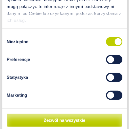
mogą połączyć te informacje z innymi podstawowymi
danymi od Ciebie lub uzyskanymi podczas korzystania z
ich usług.
Wybór
DEPRESJA A ZABURZENIA
Niezbędne
zgody
MINERALIZACJI ORGANIZMU –
diagnostyka i metody terapii
Preferencje
Według Światowej Organizacji Zdrowia w 2020
roku depresja stała się drugą przyczyną
Statystyka
niepełnosprawności na świecie, zaraz po
bólach kręgosłupa i stawów. Choruje na nią 350
milionów ludzi na świecie, z czego w samej
Marketing
tylko Polsce jest nią dotkniętych już 1,5 miliona
osób. Jest to najlepszy dowód na to, że
depresja stanowi ogromny problem, a
jednocześnie doskonały interes dla koncernów
Zezwól na wszystkie
farmaceutycznych, zarabiających miliony na