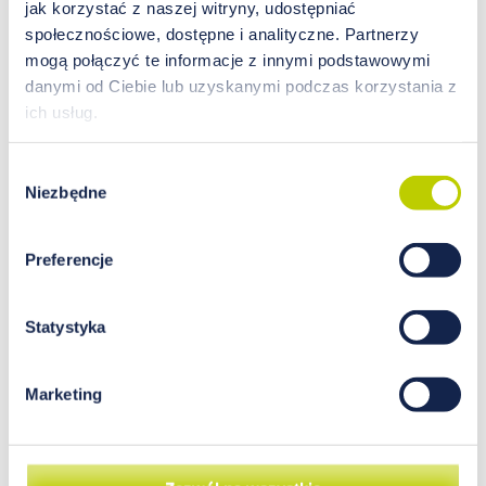
jak korzystać z naszej witryny, udostępniać
społecznościowe, dostępne i analityczne. Partnerzy
mogą połączyć te informacje z innymi podstawowymi
danymi od Ciebie lub uzyskanymi podczas korzystania z
ich usług.
Problem wypadania włosów –
przyczyny, diagnostyka i terapia
Wybór
Niezbędne
zgody
Nadmierne wypadanie włosów to problem,
który dotyka zarówno kobiet, jak i mężczyzn.
Preferencje
Fizjologicznie każdego dnia tracimy od 50 do
100 włosów telogenowych (pozostających w
fazie spoczynku). W przypadku ilości powyżej
Statystyka
tej liczby mówimy już o łysieniu, które dotyczy
włosów na głowie, aczkolwiek nie wszystkie jej
Marketing
obszary są jemu podatne w jednakowym
stopniu. Z punku widzenia specjalisty medycyny
funkcjonalnej, najczęstszymi przyczynami
wypadania włosów notowanymi w gabinecie