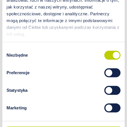
jak korzystać z naszej witryny, udostępniać
społecznościowe, dostępne i analityczne. Partnerzy
mogą połączyć te informacje z innymi podstawowymi
danymi od Ciebie lub uzyskanymi podczas korzystania z
ich usług.
Superfoods. Coraz częściej
Wybór
spotykamy się z tym
Niezbędne
zgody
określeniem. Co oznacza? Gdzie
znajduje swoje zastosowanie?
Preferencje
Za superfoods uznaje się pożywienie, które jest
szczególnie bogate w składniki odżywcze i
Statystyka
przeciwutleniacze i któremu przypisuje się
korzystne właściwości zdrowotne. Mimo, że w
grupie tej znajdziemy niektóre ryby czy inne
Marketing
produkty spożywcze, to do grupy tej przede
wszystkim należą rośliny.
Jednymi z kluczowych produktów superfoods