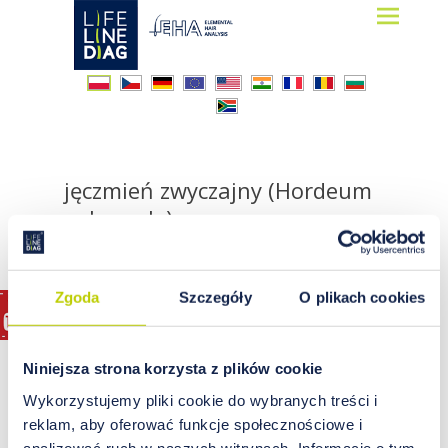
Lifelinediag
Elemental Hair Analysis
jęczmień zwyczajny (Hordeum
vulgare L.)
Zgoda
Szczegóły
O plikach cookies
Niniejsza strona korzysta z plików cookie
Wykorzystujemy pliki cookie do wybranych treści i
reklam, aby oferować funkcje społecznościowe i
analizować ruch w naszych witrynach. Informacje o tym,