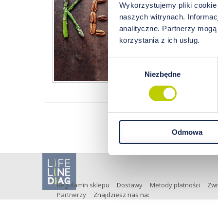
zdrowi
Wykorzystujemy pliki cookie
odżywi
naszych witrynach. Informacj
podejś
analityczne. Partnerzy mogą
organi
korzystania z ich usług.
Wybór
Niezbędne
zgody
Odmowa
Analiza la
Regulamin sklepu
Dostawy
Metody płatności
Zwr
Partnerzy
Znajdziesz nas na: