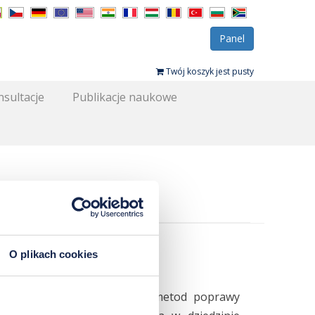
Panel
Twój koszyk jest pusty
sultacje
Publikacje naukowe
O plikach cookies
iu czy kolejny trend
annie poszukuje skutecznych metod poprawy