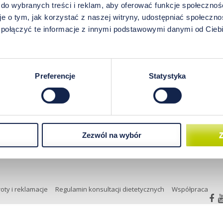
a i kondycji fizycznej, dieta ketogeniczna weszła do g
 do wybranych treści i reklam, aby oferować funkcje społecznoś
ania. Czym tak naprawdę jest dieta keto? Czy to tylko kolej
e o tym, jak korzystać z naszej witryny, udostępniać społeczno
ciu do żywienia? Zgłębmy tajniki diety ketogenicznej, an
 połączyć te informacje z innymi podstawowymi danymi od Cie
zm.
Preferencje
Statystyka
Zezwól na wybór
Z
boratoryjna próbek włosów wykonywana jest przez laboratorium Miner
oty i reklamacje
Regulamin konsultacji dietetycznych
Współpraca