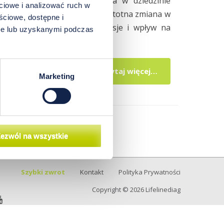
ry jako potencjalna rewolucja w dziedzinie
ciowe i analizować ruch w
ny przelotny trend, czy może istotna zmiana w
ściowe, dostępne i
alizując jej zalety, kontrowersje i wpływ na
bie lub uzyskanymi podczas
czytaj więcej…
Marketing
ezwól na wszystkie
alco P.S.A.
Szybki zwrot
Kontakt
Polityka Prywatności
Copyright © 2026 Lifelinediag