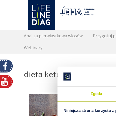
Lifelinediag
Elemental Hair Analysis
Secondary Menu
Skip
Analiza pierwiastkowa włosów
Przygotuj 
to
content
Webinary
dieta ketongeniczna
Zgoda
DIET
W dzis
Niniejsza strona korzysta z