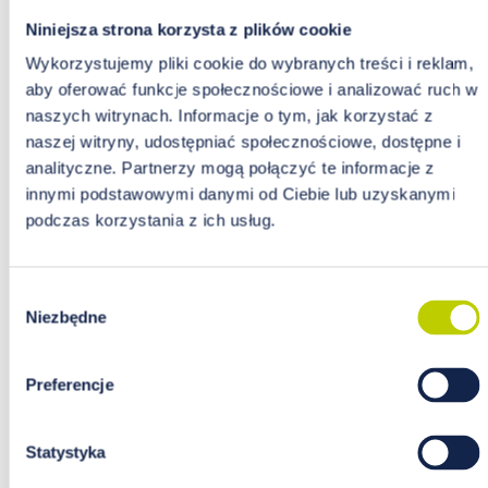
Niniejsza strona korzysta z plików cookie
Wykorzystujemy pliki cookie do wybranych treści i reklam,
DIET
POINT
aby oferować funkcje społecznościowe i analizować ruch w
W bieżącym wydaniu znajdziesz tematykę dotyczącą
naszych witrynach. Informacje o tym, jak korzystać z
m.in.:
naszej witryny, udostępniać społecznościowe, dostępne i
JAK SKUTECZNIE WZMOCNIĆ ODPORNOŚĆ: COVID-19 BEZ
analityczne. Partnerzy mogą połączyć te informacje z
PANIKI, CHOROBA ALZHEIMERA: JAK ZACHOWAĆ ZDROWY
innymi podstawowymi danymi od Ciebie lub uzyskanymi
MÓZG DZIĘKI DIECIE I SUPLEMENTACJI, ŻYCIE WOKÓŁ
podczas korzystania z ich usług.
JEDYNKI – DZIECKO Z CUKRZYCĄ, CHOROBA HASHIMOTO:
ODZYSKAJ KONTROLĘ NAD HORMONAMI, FITOTERAPIA W
PROFILAKTYCE CHORÓB NEURODEGENERACYJNYCH.
Wybór
Niezbędne
zgody
1 szt.
Preferencje
19.90 PLN
cena:
czytaj więcej...
Statystyka