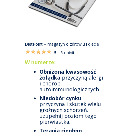
DietPoint – magazyn o zdrowiu i diecie
5
- 5 opinii
W numerze:
Obniżona kwasowość
żołądka
przyczyną alergii
i chorób
autoimmunologicznych.
Niedobór cynku
przyczyna i skutek wielu
groźnych schorzeń.
uzupełnij poziom tego
pierwiastka.
Terapia ciepłem