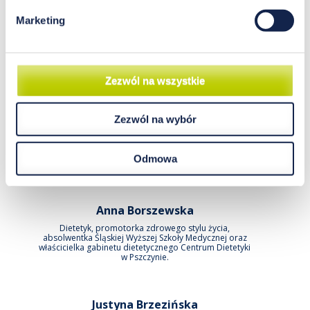
Marketing
Lucyna Adamus
Specjalistyczna Praktyka Lekarska HOMEOVIS Lucyna
Adamus Pediatra, Med. Rodzinna, Homeopatia, Ocena
EPH, Recall Healing
Zezwól na wszystkie
Zezwól na wybór
Agnieszka Biernat
Specjalista ds. promocji zdrowia i dietoprofilaktyki,
zwolenniczka naturalnego, holistycznego podejścia do
Odmowa
zdrowia człowieka.
Anna Borszewska
Dietetyk, promotorka zdrowego stylu życia,
absolwentka Śląskiej Wyższej Szkoły Medycznej oraz
właścicielka gabinetu dietetycznego Centrum Dietetyki
w Pszczynie.
Justyna Brzezińska