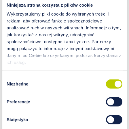
Niniejsza strona korzysta z plików cookie
Zły stan włosów i skóry
głowy
biopierwiastek
Wykorzystujemy pliki cookie do wybranych treści i
niezbędny do życia.
reklam, aby oferować funkcje społecznościowe i
analizować ruch w naszych witrynach. Informacje o tym,
19.90
jak korzystać z naszej witryny, udostępniać
PLN
społecznościowe, dostępne i analityczne. Partnerzy
mogą połączyć te informacje z innymi podstawowymi
danymi od Ciebie lub uzyskanymi podczas korzystania z
ich usług.
Kup teraz
, zapłać za 30 dni
Wybór
Niezbędne
zgody
DO KOSZYKA
Preferencje
Autorzy
Statystyka