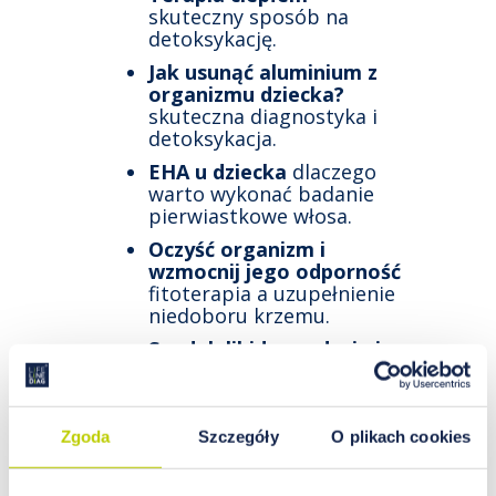
skuteczny sposób na
detoksykację.
Jak usunąć aluminium z
organizmu dziecka?
skuteczna diagnostyka i
detoksykacja.
EHA u dziecka
dlaczego
warto wykonać badanie
pierwiastkowe włosa.
Oczyść organizm i
wzmocnij jego odporność
fitoterapia a uzupełnienie
niedoboru krzemu.
Spadek libido, wzdęcia i
estrogen
czy mają ze
sobą coś wspólnego?
Ważny nie tylko dla
Zgoda
Szczegóły
O plikach cookies
diabetyków – chrom
biopierwiastek niezbędny
do życia.