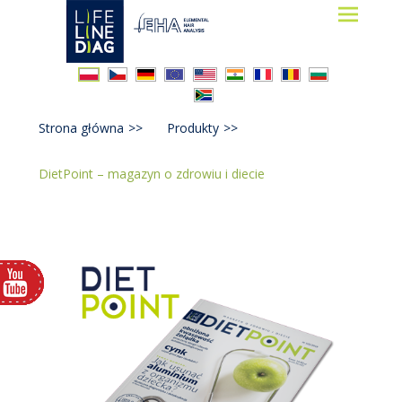
Lifelinediag
Elemental Hair Analysis
Strona główna
>>
Produkty
>>
DietPoint – magazyn o zdrowiu i diecie