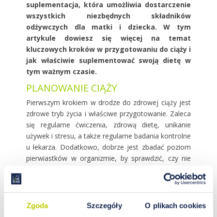
suplementacja, która umożliwia dostarczenie
wszystkich niezbędnych składników
odżywczych dla matki i dziecka. W tym
artykule dowiesz się więcej na temat
kluczowych kroków w przygotowaniu do ciąży i
jak właściwie suplementować swoją dietę w
tym ważnym czasie.
PLANOWANIE CIĄŻY
Pierwszym krokiem w drodze do zdrowej ciąży jest
zdrowe tryb życia i właściwe przygotowanie. Zaleca
się regularne ćwiczenia, zdrową dietę, unikanie
używek i stresu, a także regularne badania kontrolne
u lekarza. Dodatkowo, dobrze jest zbadać poziom
pierwiastków w organizmie, by sprawdzić, czy nie
ma niedoborów lub nadmiarów pewnych
składników, które mogłyby wpłynąć negatywnie na
rozwój płodu.
Zgoda
Szczegóły
O plikach cookies
SUPLEMENTACJA PRZED CIĄŻĄ