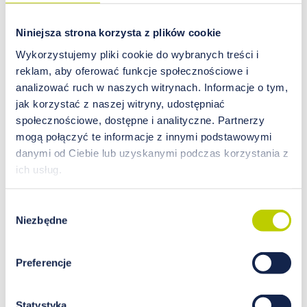
Znalezienie odpowiednich suplementów przed
zajściem w ciążę jest kluczowe dla zdrowia matki i
Niniejsza strona korzysta z plików cookie
dziecka. Do najważniejszych składników, które
Wykorzystujemy pliki cookie do wybranych treści i
powinny być uwzględnione w suplementacji, należą
reklam, aby oferować funkcje społecznościowe i
kwas foliowy, żelazo, jod, witamina D i omega-3.
Dla uzyskania pełnej listy zalecanych suplementów
analizować ruch w naszych witrynach. Informacje o tym,
warto skonsultować się z lekarzem.
jak korzystać z naszej witryny, udostępniać
społecznościowe, dostępne i analityczne. Partnerzy
SUPLEMENTACJA W TRAKCIE CIĄŻY
mogą połączyć te informacje z innymi podstawowymi
Podczas ciąży potrzeby organizmu kobiety
danymi od Ciebie lub uzyskanymi podczas korzystania z
zmieniają się. Warto regularnie sprawdzać poziom
ich usług.
pierwiastków w organizmie i dostosować do nich
suplementację. Niektóre pierwiastki, jak
magnez
czy
Wybór
żelazo, mogą wymagać zwiększonej podaży. Z
Niezbędne
zgody
drugiej strony, nadmiar niektórych składników, jak
witamina A, może być szkodliwy dla rozwoju
dziecka.
Preferencje
ZDROWE NAWYKI ŻYWIENIOWE
Statystyka