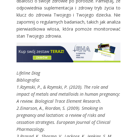
dbałości o swoje zdrowie po porodzie. Pamiętaj, że
odpowiednia suplementacja i zdrowy tryb życia to
klucz do zdrowia Twojego i Twojego dziecka. Nie
zapomnij o regularnych badaniach, takich jak analiza
pierwiastkowa włosa, która pomoże monitorować
stan Twojego zdrowia.
Lifeline Diag
Bibliografia:
1.Rzymski, P., & Rzymski, P. (2020). The role and
impact of metals and metalloids in human pregnancy:
A review. Biological Trace Element Research.
2.Einarson, A., Riordan, S. (2009). Smoking in
pregnancy and lactation: a review of risks and
cessation strategies. European Journal of Clinical
Pharmacology.
3.Prasad, K., Sharma, V., Lackore, K., Jenkins, S. M.,