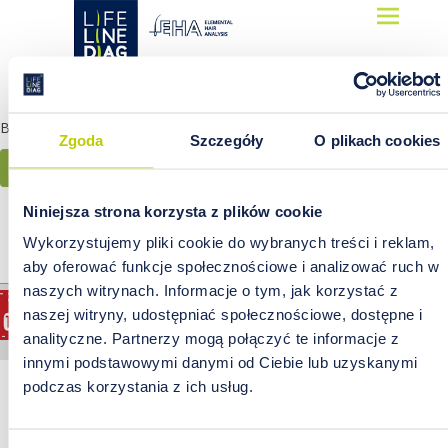
Lifelinediag
Elemental Hair Analysis
Brak wymaganych danych. Podgląd zamówienia nie możliwy.
Zgoda
Szczegóły
O plikach cookies
Powrót do sklepu
Niniejsza strona korzysta z plików cookie
Analiza laboratoryjna próbek włosów wykonywana jest przez
Wykorzystujemy pliki cookie do wybranych treści i reklam,
laboratorium Mineralco P.S.A.
aby oferować funkcje społecznościowe i analizować ruch w
naszych witrynach. Informacje o tym, jak korzystać z
naszej witryny, udostępniać społecznościowe, dostępne i
Copyright © 2026 Lifelinediag
analityczne. Partnerzy mogą połączyć te informacje z
innymi podstawowymi danymi od Ciebie lub uzyskanymi
podczas korzystania z ich usług.