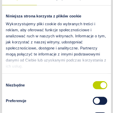
Niniejsza strona korzysta z plików cookie
Wykorzystujemy pliki cookie do wybranych treści i
reklam, aby oferować funkcje społecznościowe i
„Niezwykle pomocne zarówno dla pacjenta, jak i
analizować ruch w naszych witrynach. Informacje o tym,
dietetyka jest określenie poziomu pierwiastków
jak korzystać z naszej witryny, udostępniać
organizmie. Jeśli wiemy, jakiego typu mamy
społecznościowe, dostępne i analityczne. Partnerzy
niedobory możemy z ogromną precyzją i
mogą połączyć te informacje z innymi podstawowymi
niezwykłą skutecznością dobrać zalecenia tak, by
danymi od Ciebie lub uzyskanymi podczas korzystania z
szybko skorygować wszelkie nieprawidłowości w
ich usług.
tym zakresie, a tym samym poprawić
samopoczucie i stan zdrowia pacjenta.
Przykładem tutaj może być magnez, który jest
Wybór
aktywatorem ponad 300 enzymów niezbędnych w
Niezbędne
zgody
procesach życiowych naszych komórek, stoi na
straży naszego systemu immunologicznego,
Preferencje
nerwowego, kostnego, trawiennego, krążenia,
bierze udział w syntezie kwasów tłuszczowych