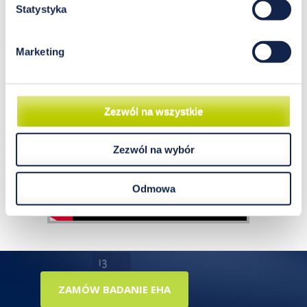
(np. otyłość może być skutkiem niedoboru
Statystyka
magnezu).”
Agnieszka Biernat
Marketing
Terapeuta-dietetyk, specjalista ds. dietoprofilaktyki,
edukator zdrowia.
Zezwól na wszystkie
Zezwól na wybór
Odmowa
ZAMÓW BADANIE EHA