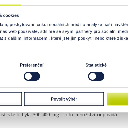
ile bude výsledek EHA připraven, obdržíte e-mail s pokyny,
edek EHA k dispozici. Pokud jste si objednali tištěnou ver
á cookies
v dotazníku uvedenou kontaktní adresu.
klam, poskytování funkcí sociálních médií a analýze naší návšt
 náš web používáte, sdílíme se svými partnery pro sociální média
 s dalšími informacemi, které jste jim poskytli nebo které získa
ů – je to tak jednoduché
Preferenční
Statistické
trými nůžtičkami těsně u pokožky.
Povolit výběr
e 1,5-2 cm pramene, zbytek zahoďte.
ost vlasů byla 300-400 mg. Toto množství odpovídá