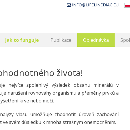
INFO@LIFELINEDIAG.EU
Jak to funguje
Publikace
Objednávka
Spo
nohodnotného života!
uje nejvíce spolehlivý výsledek obsahu minerálů v
nuje narušení rovnováhy organismu a přeměny prvků a
yšetření krve nebo moči.
analýzy vlasu umožňuje zhodnotit úroveň zachování
st ve svém důsledku k mnoha strašným onemocněním.