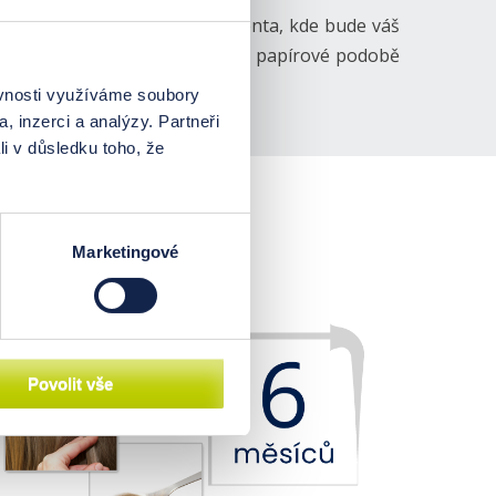
 jak zaregistrovat Panel Pacienta, kde bude váš
zi, obdržíte výsledek EHA také v papírové podobě
ěvnosti využíváme soubory
, inzerci a analýzy. Partneři
li v důsledku toho, že
!
Marketingové
Povolit vše