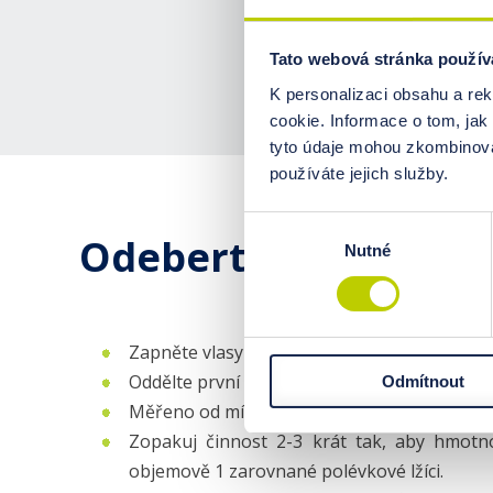
Jakm
výsl
Tato webová stránka použív
na 
K personalizaci obsahu a re
cookie. Informace o tom, jak
tyto údaje mohou zkombinovat
používáte jejich služby.
Výběr
Odeberte vzorek vlas
Nutné
souhlasu
Zapněte vlasy v horní části hlavy.
Oddělte první pramínek a odstřihněte ho os
Odmítnout
Měřeno od místa ustřižení, od hlavy, oddělt
Zopakuj činnost 2-3 krát tak, aby hmotn
objemově 1 zarovnané polévkové lžíci.