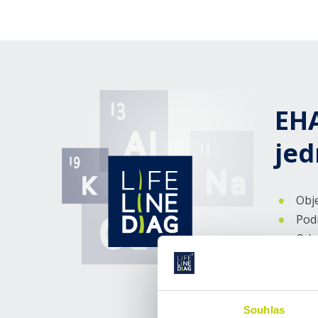
EHA
jed
Obje
Podr
Odeb
Ode
obá
Na v
Souhlas
Na 