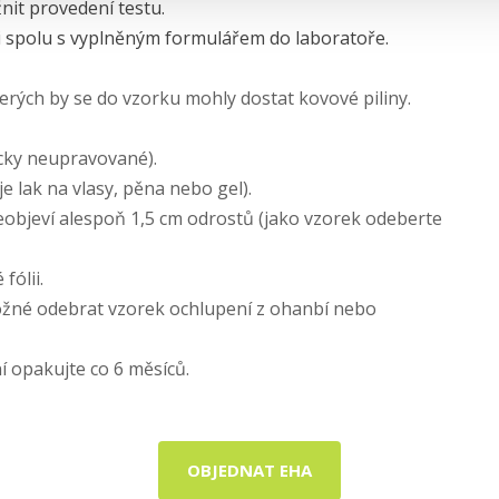
nit provedení testu.
ji spolu s vyplněným formulářem do laboratoře.
erých by se do vzorku mohly dostat kovové piliny.
icky neupravované).
je lak na vlasy, pěna nebo gel).
eobjeví alespoň 1,5 cm odrostů (jako vzorek odeberte
fólii.
ožné odebrat vzorek ochlupení z ohanbí nebo
í opakujte co 6 měsíců.
OBJEDNAT EHA