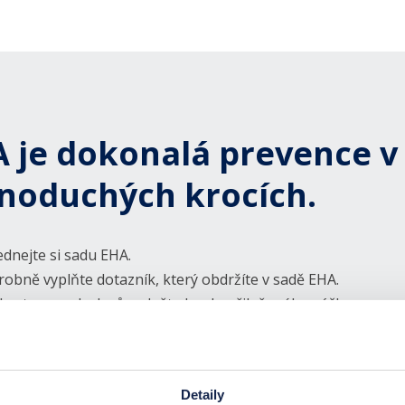
 je dokonalá prevence v
noduchých krocích.
dnejte si sadu EHA.
obně vyplňte dotazník, který obdržíte v sadě EHA.
erte vzorek vlasů a vložte ho do přiloženého sáčku.
braný vzorek spolu s vyplněným dotazníkem odešlete do l
lku.
 dotazníku uvedenou e-mailovou adresu obdržíte potvrzení o
Detaily
výsledek se čeká maximálně dva týdny.