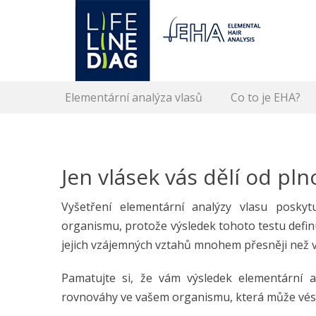
Lifelinediag
Elemental Hair Analysis
Secondary Menu
Skip
Elementární analýza vlasů
Co to je EHA?
to
content
Jen vlásek vás dělí od pl
Vyšetření elementární analýzy vlasu poskyt
organismu, protože výsledek tohoto testu defi
jejich vzájemných vztahů mnohem přesněji než v
Pamatujte si, že vám výsledek elementární 
rovnováhy ve vašem organismu, která může vé