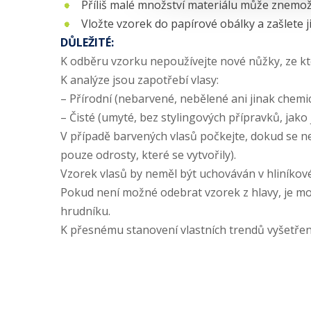
Příliš malé množství materiálu může znemož
Vložte vzorek do papírové obálky a zašlete 
DŮLEŽITÉ:
K odběru vzorku nepoužívejte nové nůžky, ze kt
K analýze jsou zapotřebí vlasy:
– Přírodní (nebarvené, nebělené ani jinak chem
– Čisté (umyté, bez stylingových přípravků, jako 
V případě barvených vlasů počkejte, dokud se n
pouze odrosty, které se vytvořily).
Vzorek vlasů by neměl být uchováván v hliníkové 
Pokud není možné odebrat vzorek z hlavy, je m
hrudníku.
K přesnému stanovení vlastních trendů vyšetřen