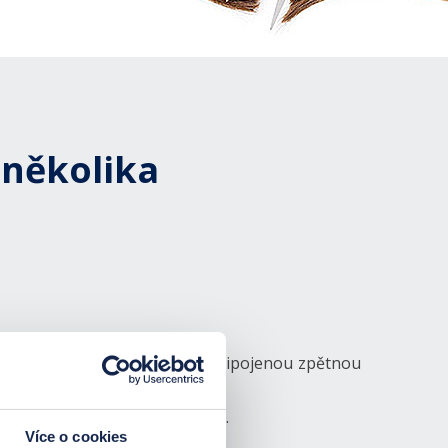
 několika
aboratoře, použijte k tomu připojenou zpětnou
 tom, že vzorek vlasů dorazil.
Více o cookies