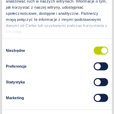
analizować ruch w naszych witrynach. Informacje o tym,
suplementacji,
jak korzystać z naszej witryny, udostępniać
jakości próbki,
społecznościowe, dostępne i analityczne. Partnerzy
historii zdrowotnej klienta.
mogą połączyć te informacje z innymi podstawowymi
danymi od Ciebie lub uzyskanymi podczas korzystania z
Jednym z częstych błędów jest założenie, że
ich usług.
„wysoko” zawsze oznacza „dobrze”, a „nisko”
zawsze oznacza „źle”. W HTMA taka interpretacja
jest zbyt uproszczona.
Wybór
Niezbędne
zgody
Magnez a suplementacja
HTMA może być pomocna w monitorowaniu
Preferencje
długoterminowych trendów mineralnych u osób
stosujących suplementację. Nie oznacza to jednak,
że wynik HTMA powinien być jedyną podstawą
Statystyka
decyzji suplementacyjnych. Przy ocenie magnezu
należy uwzględnić:
Marketing