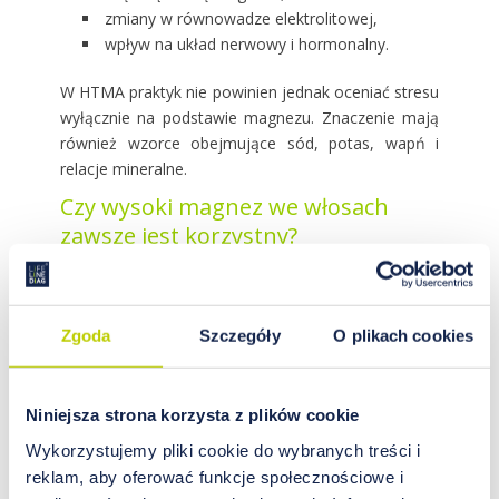
zmiany w równowadze elektrolitowej,
wpływ na układ nerwowy i hormonalny.
W HTMA praktyk nie powinien jednak oceniać stresu
wyłącznie na podstawie magnezu. Znaczenie mają
również wzorce obejmujące sód, potas, wapń i
relacje mineralne.
Czy wysoki magnez we włosach
zawsze jest korzystny?
Nie.
Wysoki poziom magnezu we włosach nie zawsze
oznacza optymalny status magnezowy. Może mieć
Zgoda
Szczegóły
O plikach cookies
różne znaczenie w zależności od całego obrazu
mineralnego. Podwyższony magnez warto
interpretować w kontekście:
Niniejsza strona korzysta z plików cookie
poziomu wapnia,
Wykorzystujemy pliki cookie do wybranych treści i
relacji Ca/Mg,
reklam, aby oferować funkcje społecznościowe i
poziomu sodu i potasu,