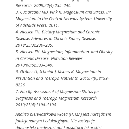
Research. 2009;22(4):235–246.
3. Cuciureanu MD, Vink R. Magnesium and Stress. In:
Magnesium in the Central Nervous System. University
of Adelaide Press; 2011.
4. Nielsen FH. Dietary Magnesium and Chronic
Disease. Advances in Chronic Kidney Disease.
2018;25(3):230–235.
5. Nielsen FH. Magnesium, Inflammation, and Obesity
in Chronic Disease. Nutrition Reviews.
2010;68(6):333–340.
6. Gröber U, Schmidt J, Kisters K. Magnesium in
Prevention and Therapy. Nutrients. 2015;7(9):8199–
8226.
7. Elin RJ. Assessment of Magnesium Status for
Diagnosis and Therapy. Magnesium Research.
2010;23(4):S194–S198.
Analiza pierwiastkowa włosa (HTMA) jest narzędziem
funkcjonalnym i edukacyjnym. Nie zastępuje
diagnostyki medycznej ani konsultacji lekarskiej.