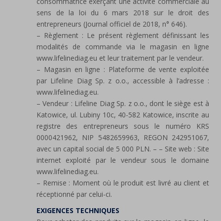
consommatrice exerçant une activité commerciale au
sens de la loi du 6 mars 2018 sur le droit des
entrepreneurs (Journal officiel de 2018, n° 646).
– Règlement : Le présent règlement définissant les
modalités de commande via le magasin en ligne
www.lifelinediag.eu et leur traitement par le vendeur.
– Magasin en ligne : Plateforme de vente exploitée
par Lifeline Diag Sp. z o.o., accessible à l’adresse :
www.lifelinediag.eu.
– Vendeur : Lifeline Diag Sp. z o.o., dont le siège est à
Katowice, ul. Lubiny 10c, 40-582 Katowice, inscrite au
registre des entrepreneurs sous le numéro KRS
0000421962, NIP 5482659963, REGON 242951067,
avec un capital social de 5 000 PLN. – – Site web : Site
internet exploité par le vendeur sous le domaine
www.lifelinediag.eu.
– Remise : Moment où le produit est livré au client et
réceptionné par celui-ci.
EXIGENCES TECHNIQUES