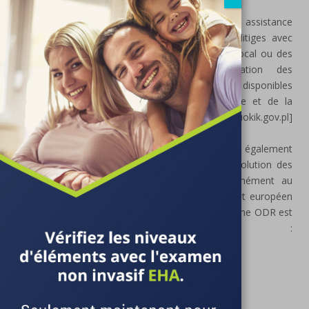
tribunal compétent.
Les consommateurs peuvent obtenir une assistance
gratuite concernant leurs droits ou les litiges avec
l’entreprise en contactant un médiateur local ou des
organisations telles que la Fédération des
consommateurs. Plus d’informations sont disponibles
sur le site de l’Office de la concurrence et de la
protection des consommateurs : [www.uokik.gov.pl]
(http://www.uokik.gov.pl).
Les clients consommateurs peuvent également
utiliser des méthodes alternatives de résolution des
litiges via la plateforme ODR, conformément au
règlement (UE) n° 524/2013 du Parlement européen
et du Conseil du 21 mai 2013. La plateforme ODR est
accessible à l’adresse :
[http://ec.europa.eu/consumers/odr]
(http://ec.europa.eu/consumers/odr).
Ver.30.11.24