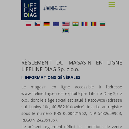
Lifelinediag
Elemental Hair Analysis
RÈGLEMENT DU MAGASIN EN LIGNE
LIFELINE DIAG Sp. z o.o.
I. INFORMATIONS GÉNÉRALES
Le magasin en ligne accessible à l’adresse
www.lifelinediag.eu est exploité par Lifeline Diag Sp. z
o.o., dont le siège social est situé à Katowice (adresse
: ul. Lubiny 10c, 40-582 Katowice), inscrite au registre
sous le numéro KRS 0000421962, NIP 5482659963,
REGON 242951067.
Le présent règlement définit les conditions de vente