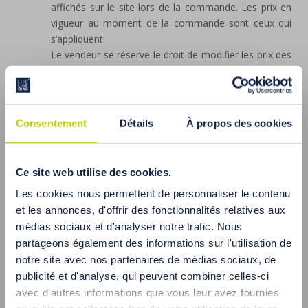
affichés sur le site lors de la commande. Les prix en
vigueur au moment de la commande sont ceux qui
s’appliquent.
Le vendeur se réserve le droit de modifier les prix des
produits ou d’annuler des promotions. Toutefois, les
commandes déjà passées ne sont pas affectées par
ces modifications.
Consentement
Détails
À propos des cookies
VIII. RÉDUCTIONS ET AVANTAGES
Les clients disposant d’un code partenaire peuvent
bénéficier d’une réduction spéciale. Le code
partenaire doit être saisi dans le formulaire de
Ce site web utilise des cookies.
commande. Les produits en promotion ne peuvent
Les cookies nous permettent de personnaliser le contenu
pas être cumulés avec les réductions obtenues grâce
et les annonces, d'offrir des fonctionnalités relatives aux
au code partenaire.
médias sociaux et d'analyser notre trafic. Nous
IX. PROTECTION DES DONNÉES PERSONNELLES,
partageons également des informations sur l'utilisation de
COOKIES ET NEWSLETTER
notre site avec nos partenaires de médias sociaux, de
Le responsable du traitement de vos données
publicité et d'analyse, qui peuvent combiner celles-ci
personnelles est le Vendeur (Lifeline Diag Sp. z o.o.,
avec d'autres informations que vous leur avez fournies
ayant son siège à Katowice, ul. Lubiny 10c).