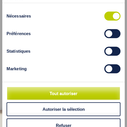
services.
Adress:
Sélection
Lifeline Diag Sp. z o.o.
Nécessaires
du
ul.11 Listopada 11
consentement
40-387 Katowice
Pologne
Préférences
info@lifelinediag.eu
Statistiques
Marketing
Tout autoriser
Autoriser la sélection
X
Refuser