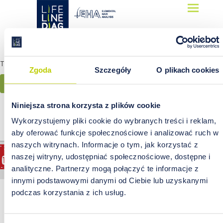
Lifelinediag
Elemental Hair Analysis
Twój koszyk jest pusty
Zgoda
Szczegóły
O plikach cookies
Powrót do sklepu
Niniejsza strona korzysta z plików cookie
Analiza laboratoryjna próbek włosów wykonywana jest przez
Wykorzystujemy pliki cookie do wybranych treści i reklam,
laboratorium Mineralco P.S.A.
aby oferować funkcje społecznościowe i analizować ruch w
naszych witrynach. Informacje o tym, jak korzystać z
naszej witryny, udostępniać społecznościowe, dostępne i
Copyright © 2026 Lifelinediag
analityczne. Partnerzy mogą połączyć te informacje z
innymi podstawowymi danymi od Ciebie lub uzyskanymi
podczas korzystania z ich usług.